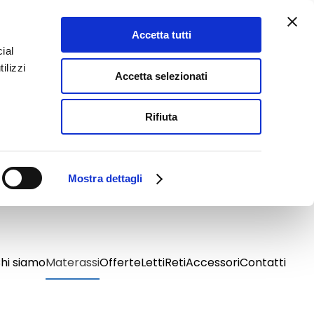
Accetta tutti
ial
ilizzi
Accetta selezionati
Rifiuta
Mostra dettagli
hi siamo
Materassi
Offerte
Letti
Reti
Accessori
Contatti