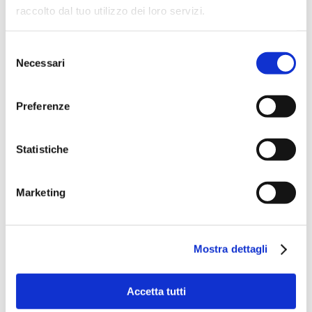
month. Join today and get your
first month for free!
raccolto dal tuo utilizzo dei loro servizi.
Selezione
SCOPRI I NOSTRI PRODOTTI
Necessari
del
consenso
Preferenze
Statistiche
TITLE
Marketing
Mostra dettagli
Accetta tutti