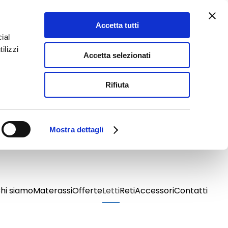
Accetta tutti
ial
ilizzi
Accetta selezionati
Rifiuta
Mostra dettagli
hi siamo
Materassi
Offerte
Letti
Reti
Accessori
Contatti