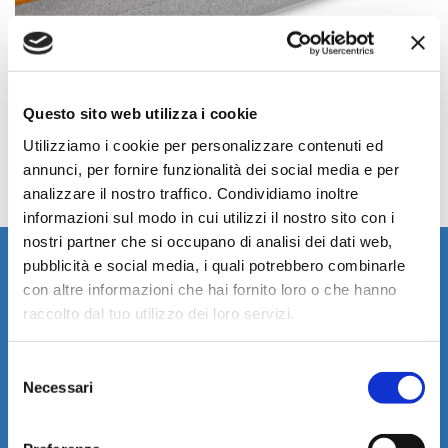
Questo sito web utilizza i cookie
Utilizziamo i cookie per personalizzare contenuti ed
annunci, per fornire funzionalità dei social media e per
analizzare il nostro traffico. Condividiamo inoltre
informazioni sul modo in cui utilizzi il nostro sito con i
nostri partner che si occupano di analisi dei dati web,
pubblicità e social media, i quali potrebbero combinarle
RIVESTIMENTO
con altre informazioni che hai fornito loro o che hanno
raccolto dal tuo utilizzo dei loro servizi.
COVER MICROCLIMATE 3D SILVER
Tessuto MicroClimate 3D Silver (superiore): Il tessuto
Selezione
bi-elastico Micro-Climate double jersey con
Necessari
del
imbottitura integrata con trama traspirante 3D, si
consenso
modella perfettamente alla struttura esaltandone le