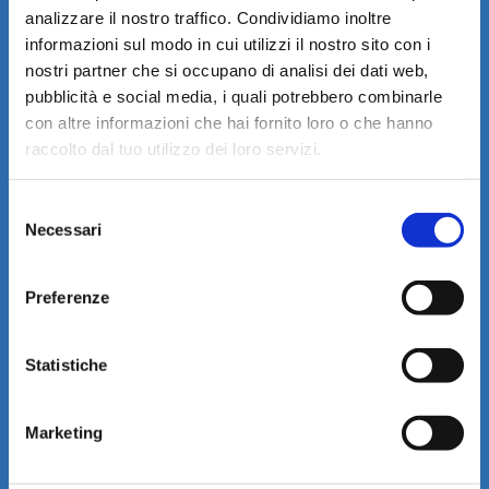
analizzare il nostro traffico. Condividiamo inoltre
RIVESTIMENTO
informazioni sul modo in cui utilizzi il nostro sito con i
nostri partner che si occupano di analisi dei dati web,
Tessuto Bioceramic SilverSave
: Uno speciale fi lato
pubblicità e social media, i quali potrebbero combinarle
arricchito con ioni bio-ceramici e puro argento
con altre informazioni che hai fornito loro o che hanno
SilverSave crea una miscela in grado di utilizzare
raccolto dal tuo utilizzo dei loro servizi.
l’energia termica del corpo sprigionata durante il
sonno. Il tessuto è anallergico, antistatico,
Selezione
termoregolatore e inodore.
Necessari
del
consenso
Inside Block System
: la struttura ergonomica è
Preferenze
rivestita con fodera imbottita, anallergica, in tessuto
microforato, fissa, che protegge e permette di
utilizzare il materasso anche quando la cover
Statistiche
superiore è al lavaggio.
Fascia Vortex 2x3D
: la fascia perimetrale in
Marketing
speciale tessuto 3D mantiene il materasso sempre
fresco e