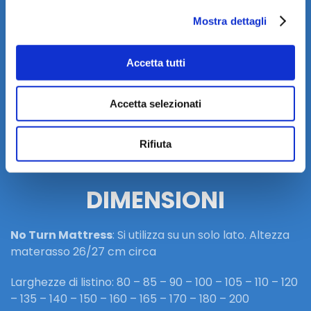
igienicamente controllato.
Mostra dettagli
Breeze 3D System
: la parte inferiore è protetta da
Breeze3D System (tessuto traspirante 3D +
Accetta tutti
imbottitura in fibra PolyFill), fisso.
Accetta selezionati
Lavabilità
: cover sfoderabile e lavabili in acqua 30°
C.
Rifiuta
DIMENSIONI
No Turn Mattress
: Si utilizza su un solo lato. Altezza
materasso 26/27 cm circa
Larghezze di listino: 80 – 85 – 90 – 100 – 105 – 110 – 120
– 135 – 140 – 150 – 160 – 165 – 170 – 180 – 200